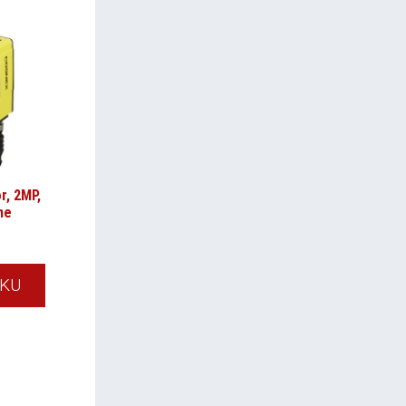
r, 2MP,
ne
ÍKU