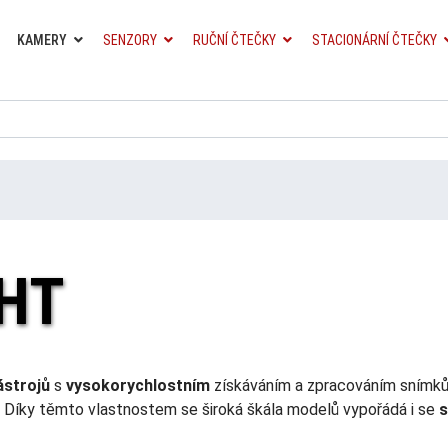
KAMERY
SENZORY
RUČNÍ ČTEČKY
STACIONÁRNÍ ČTEČKY
GHT
ástrojů
s
vysokorychlostním
získáváním a zpracováním snímků
. Díky těmto vlastnostem se široká škála modelů vypořádá i se
s