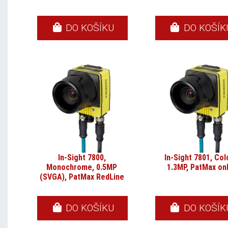
DO KOŠÍKU
DO KOŠÍK
In-Sight 7800,
In-Sight 7801, Col
Monochrome, 0.5MP
1.3MP, PatMax on
(SVGA), PatMax RedLine
DO KOŠÍKU
DO KOŠÍK