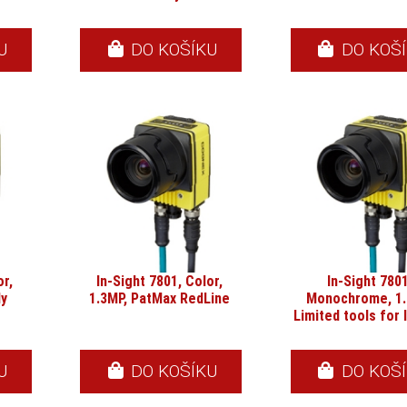
U
DO KOŠÍKU
DO KOŠ
or,
In-Sight 7801, Color,
In-Sight 7801
ly
1.3MP, PatMax RedLine
Monochrome, 1.
Limited tools for 
U
DO KOŠÍKU
DO KOŠ