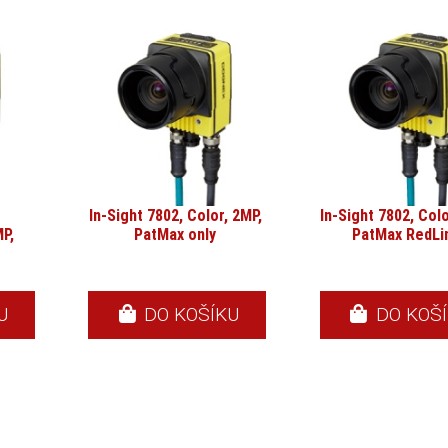
In-Sight 7802, Color, 2MP,
In-Sight 7802, Colo
P,
PatMax only
PatMax RedLi
U
DO KOŠÍKU
DO KOŠ