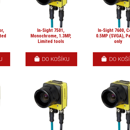
or,
In-Sight 7501,
In-Sight 7600, C
ted
Monochrome, 1.3MP,
0.5MP (SVGA), P
Limited tools
only
U
DO KOŠÍKU
DO KOŠ