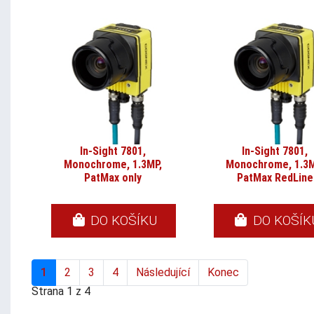
In-Sight 7801,
In-Sight 7801,
Monochrome, 1.3MP,
Monochrome, 1.3M
PatMax only
PatMax RedLine
DO KOŠÍKU
DO KOŠÍK
1
2
3
4
Následující
Konec
Strana 1 z 4