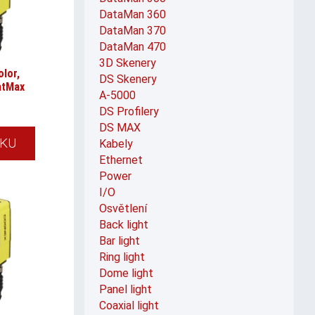
DataMan 360
DataMan 370
DataMan 470
3D Skenery
olor,
DS Skenery
atMax
A-5000
DS Profilery
DS MAX
ÍKU
Kabely
Ethernet
Power
I/O
Osvětlení
Back light
Bar light
Ring light
Dome light
Panel light
Coaxial light