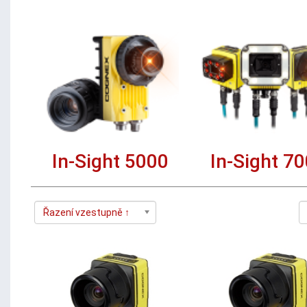
In-Sight 5000
In-Sight 7
Řazení vzestupně ↑