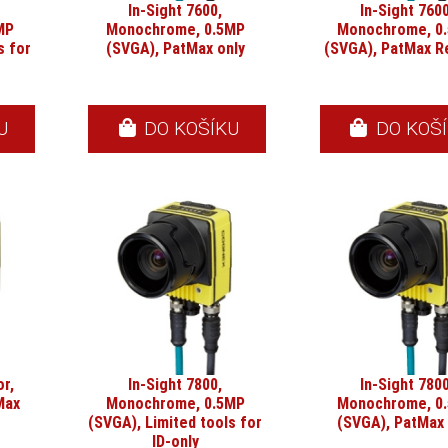
In-Sight 7600,
In-Sight 7600
MP
Monochrome, 0.5MP
Monochrome, 0
s for
(SVGA), PatMax only
(SVGA), PatMax R
U
DO KOŠÍKU
DO KOŠ
or,
In-Sight 7800,
In-Sight 7800
Max
Monochrome, 0.5MP
Monochrome, 0
(SVGA), Limited tools for
(SVGA), PatMax 
ID-only