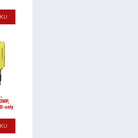
ÍKU
,
3MP,
ID-only
ÍKU