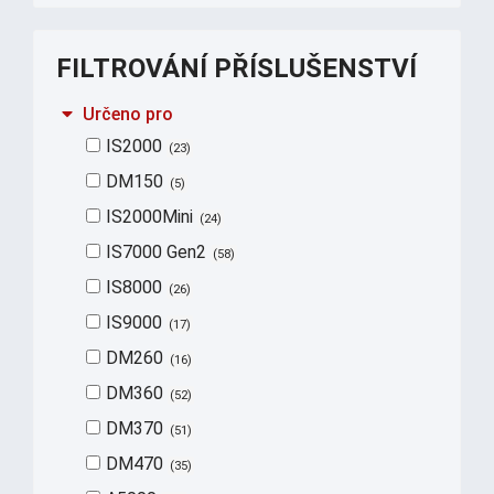
FILTROVÁNÍ PŘÍSLUŠENSTVÍ
Určeno pro
IS2000
23
DM150
5
IS2000Mini
24
IS7000 Gen2
58
IS8000
26
IS9000
17
DM260
16
DM360
52
DM370
51
DM470
35