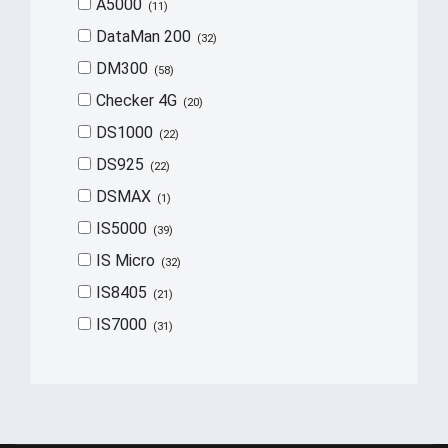
A5000
11
DataMan 200
32
DM300
58
Checker 4G
20
DS1000
22
DS925
22
DSMAX
1
IS5000
39
IS Micro
32
IS8405
21
IS7000
31