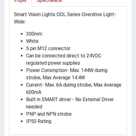
Popis
Specifikace
Smart Vision Lights ODL Series Overdrive Light-
Wide:
300mm
White
5 pin M12 connector
Can be connected direct to 24VDC
regulated power supplies
Power Consmption- Max. 144W during
strobe, Max Average 14.4W
Current- Max. 6A during strobe, Max Average
600mA
Built in SMART driver - No External Driver
needed
PNP and NPN strobe
IP50 Rating