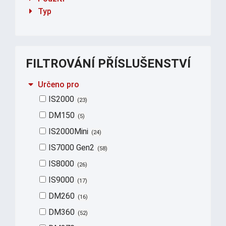
Typ
FILTROVÁNÍ PŘÍSLUŠENSTVÍ
Určeno pro
IS2000
23
DM150
5
IS2000Mini
24
IS7000 Gen2
58
IS8000
26
IS9000
17
DM260
16
DM360
52