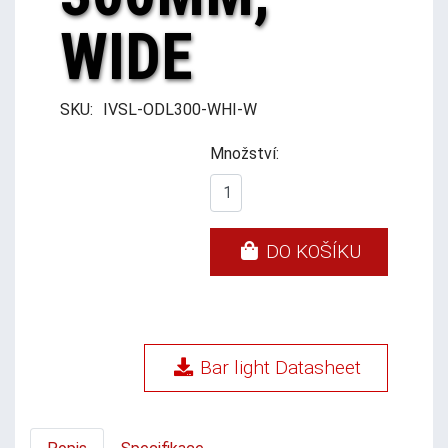
WIDE
SKU:
IVSL-ODL300-WHI-W
Množství:
DO KOŠÍKU
Bar light Datasheet