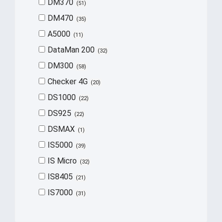
DM370
51
DM470
35
A5000
11
DataMan 200
32
DM300
58
Checker 4G
20
DS1000
22
DS925
22
DSMAX
1
IS5000
39
IS Micro
32
IS8405
21
IS7000
31