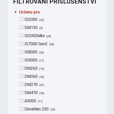
FILTROVÁNÍ PŘÍSLUŠENSTVÍ
Určeno pro
IS2000
23
DM150
5
IS2000Mini
24
IS7000 Gen2
58
IS8000
26
IS9000
17
DM260
16
DM360
52
DM370
51
DM470
35
A5000
11
DataMan 200
32