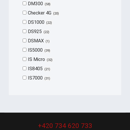
DM300
58
Checker 4G
20
DS1000
22
DS925
22
DSMAX
1
IS5000
39
IS Micro
32
IS8405
21
IS7000
31
+420 734 620 733