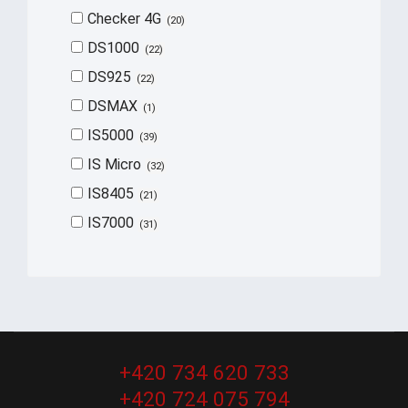
Checker 4G
20
DS1000
22
DS925
22
DSMAX
1
IS5000
39
IS Micro
32
IS8405
21
IS7000
31
+420 734 620 733
+420 724 075 794