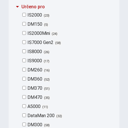
Určeno pro
IS2000
23
DM150
5
IS2000Mini
24
IS7000 Gen2
58
IS8000
26
IS9000
17
DM260
16
DM360
52
DM370
51
DM470
35
A5000
11
DataMan 200
32
DM300
58