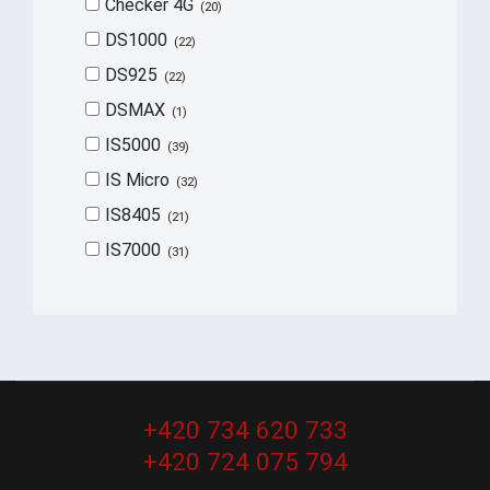
Checker 4G
20
DS1000
22
DS925
22
DSMAX
1
IS5000
39
IS Micro
32
IS8405
21
IS7000
31
+420 734 620 733
+420 724 075 794