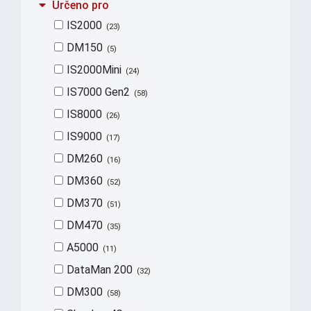
Určeno pro
IS2000
23
DM150
5
IS2000Mini
24
IS7000 Gen2
58
IS8000
26
IS9000
17
DM260
16
DM360
52
DM370
51
DM470
35
A5000
11
DataMan 200
32
DM300
58