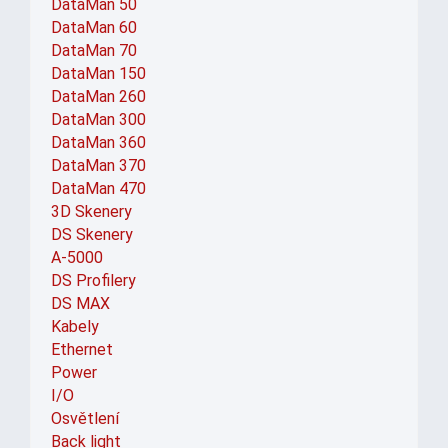
DataMan 50
DataMan 60
DataMan 70
DataMan 150
DataMan 260
DataMan 300
DataMan 360
DataMan 370
DataMan 470
3D Skenery
DS Skenery
A-5000
DS Profilery
DS MAX
Kabely
Ethernet
Power
I/O
Osvětlení
Back light