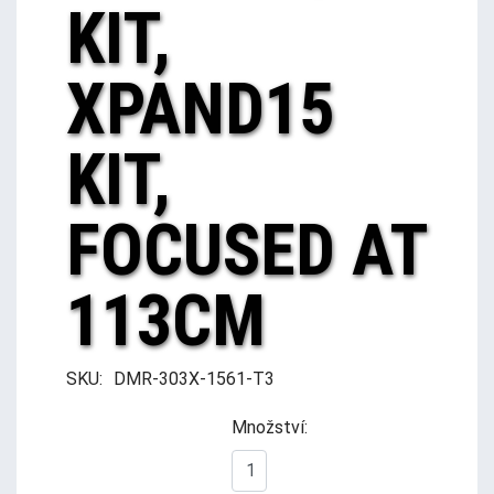
KIT,
XPAND15
KIT,
FOCUSED AT
113CM
SKU:
DMR-303X-1561-T3
Množství: