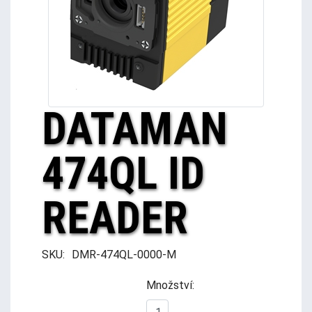
DATAMAN
474QL ID
READER
SKU:
DMR-474QL-0000-M
Množství: